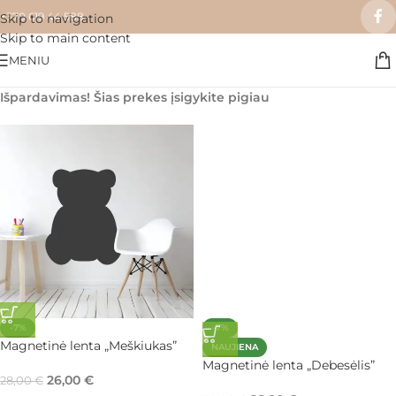
+370 619 44 588
Skip to navigation
Skip to main content
MENIU
Išpardavimas! Šias prekes įsigykite pigiau
-7%
-7%
Magnetinė lenta „Meškiukas”
NAUJIENA
Magnetinė lenta „Debesėlis”
26,00
€
28,00
€