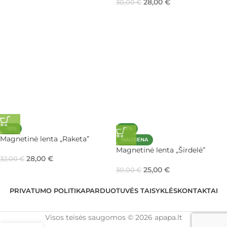
28,00
€
30,00
€
-13%
-17%
Magnetinė lenta „Raketa”
NAUJIENA
Magnetinė lenta „Širdelė”
28,00
€
32,00
€
25,00
€
30,00
€
PRIVATUMO POLITIKA
PARDUOTUVĖS TAISYKLĖS
KONTAKTAI
Visos teisės saugomos © 2026 apapa.lt