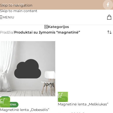
+370 619 44 588
Skip to navigation
Skip to main content
MENIU
Kategorijos
Pradžia
/
Produktai su žymomis “magnetinė”
-7%
-7%
Magnetinė lenta „Meškiukas”
NAUJIENA
Magnetinė lenta „Debesėlis”