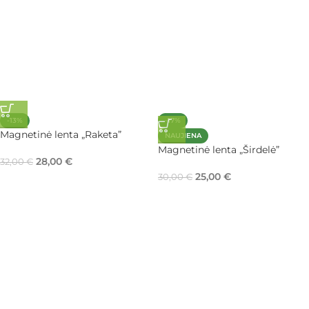
-13%
-17%
Magnetinė lenta „Raketa”
NAUJIENA
Magnetinė lenta „Širdelė”
28,00
€
32,00
€
25,00
€
30,00
€