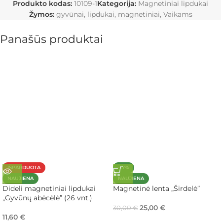
Produkto kodas:
10109-1
Kategorija:
Magnetiniai lipdukai
Žymos:
gyvūnai
,
lipdukai
,
magnetiniai
,
Vaikams
Panašūs produktai
IŠPARDUOTA
-17%
NAUJIENA
NAUJIENA
Dideli magnetiniai lipdukai
Magnetinė lenta „Širdelė”
„Gyvūnų abėcėlė” (26 vnt.)
25,00
€
30,00
€
11,60
€