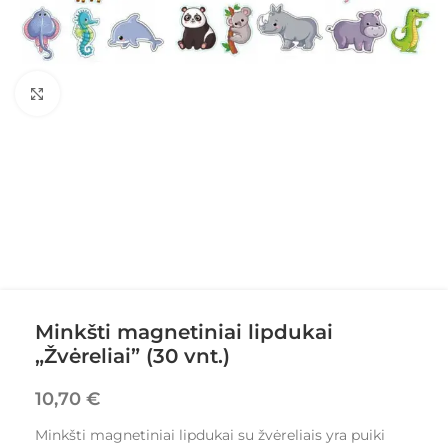
Paspauskite norėdami padidinti
Minkšti magnetiniai lipdukai
„Žvėreliai” (30 vnt.)
10,70
€
Minkšti magnetiniai lipdukai su žvėreliais yra puiki