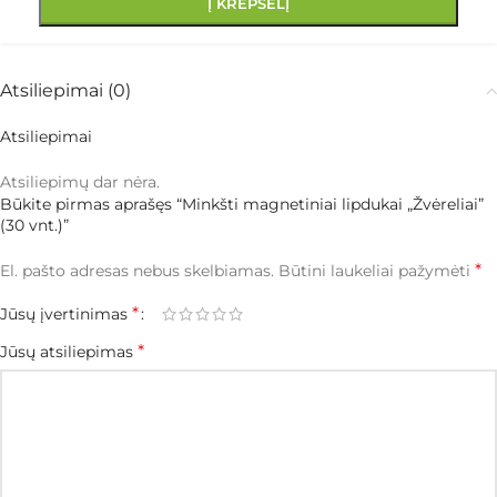
Į KREPŠELĮ
Atsiliepimai (0)
Atsiliepimai
Atsiliepimų dar nėra.
Būkite pirmas aprašęs “Minkšti magnetiniai lipdukai „Žvėreliai”
(30 vnt.)”
*
El. pašto adresas nebus skelbiamas.
Būtini laukeliai pažymėti
*
Jūsų įvertinimas
*
Jūsų atsiliepimas