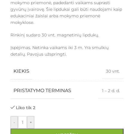
mokymo priemonė, padedanti vaikams suprasti
gyvūnų įvairovę. Šie lipdukai gali būti naudojami kaip
edukaciniai žaislai arba mokymo priemonė
mokyklose.
Rinkinį sudaro 30 vnt. magnetinių lipdukų.
Įspėjimas. Netinka vaikams iki 3 m. Yra smulkių
detalių. Pavojus užspringti.
KIEKIS
30 vnt.
PRISTATYMO TERMINAS
1 – 2 d. d.
Liko tik 2
-
+